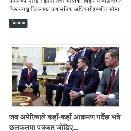
नेपालका मोरङ र झापा तथा भारतको बिहार राज्यअन्तर्गत
किशनगञ्ज जिल्लाका प्रशासनिक अधिकारीहरूबीच सीमा
विस्तारमा
जब अमेरिकाले कहाँ-कहाँ आक्रमण गर्दैछ भन्ने
छलफलमा पत्रकार जोडिए…