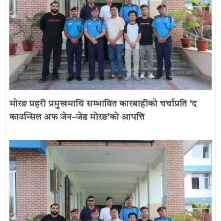
मोरङ प्रहरी प्रमुखमाथि सम्भावित कारबाहीको चर्चाप्रति ‘द
काउन्सिल अफ जेन–जेड मोरङ’को आपत्ति