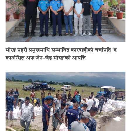
मोरङ प्रहरी प्रमुखमाथि सम्भावित कारबाहीको चर्चाप्रति ‘द
काउन्सिल अफ जेन–जेड मोरङ’को आपत्ति