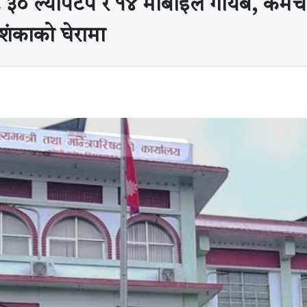
ाट ३० ल्यापटप र १४ मोबाइल गायब, कर्मच
शंकाको घेरामा