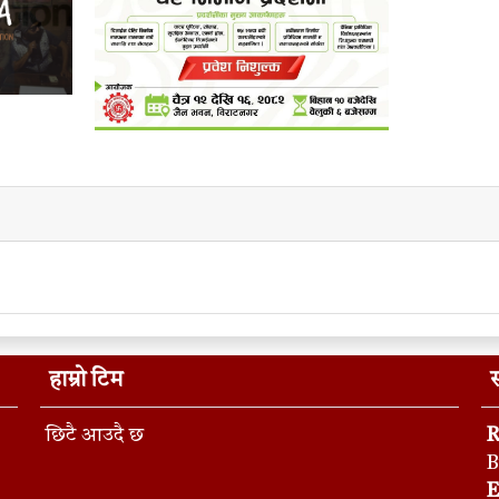
हाम्रो टिम
स
छिटै आउदै छ
R
B
E