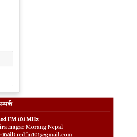
म्पर्क
ed FM 101 MHz
iratnagar Morang Nepal
-mail:
redfm101@gmail.com