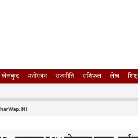
खेलकुद
मनोरंजन
राजनीति
राशिफल
लेख
शिक्ष