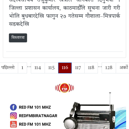
सदस्यसचिव राजुकुमार खत्रीले जानकारी दिनुभयो ।
जिल्ला प्रशासन कार्यालय, काठमाडौँले सूचना जारी गरी
भोलि बुधबारदेखि फागुन २७ गतेसम्म गौशाला–मित्रपार्क
सडकदेखि
विस्तारमा
…
…
पछिल्लो
1
114
115
116
117
118
128
अर्को