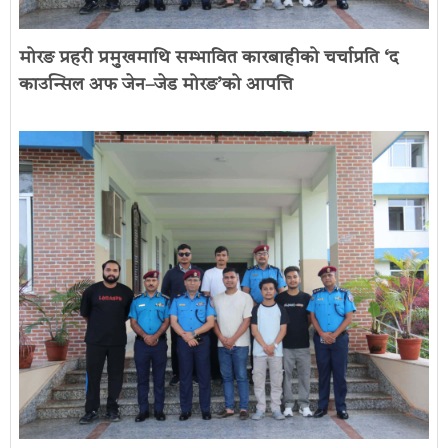
मोरङ प्रहरी प्रमुखमाथि सम्भावित कारबाहीको चर्चाप्रति ‘द
काउन्सिल अफ जेन–जेड मोरङ’को आपत्ति