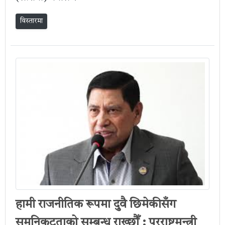
विस्तारमा
हामी राजनीतिक रूपमा दुवै छिमेकीसँग
समनिकटताको सम्बन्ध राख्छौँ : परराष्ट्रमन्त्री