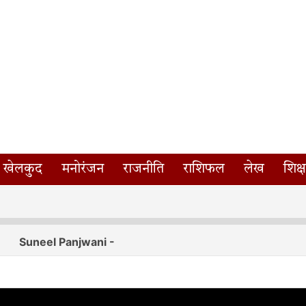
खेलकुद
मनोरंजन
राजनीति
राशिफल
लेख
शिक्ष