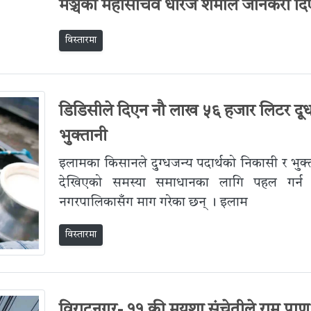
मञ्चका महासचिव धीरज शर्माले जानकरी दि
विस्तारमा
डिडिसीले दिएन नौ लाख ५६ हजार लिटर दू
भुक्तानी
इलामका किसानले दुग्धजन्य पदार्थको निकासी र भुक्
देखिएको समस्या समाधानका लागि पहल गर्न
नगरपालिकासँग माग गरेका छन् । इलाम
विस्तारमा
विराटनगर- ११ की मयुशा संचेतीले राम प्राण