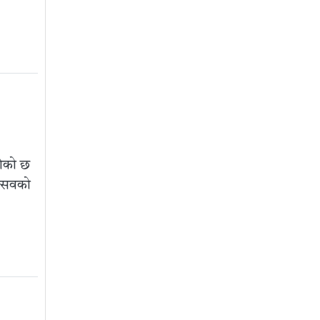
गेको छ
्सवको