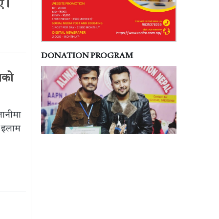
ए।
DONATION PROGRAM
धको
तानीमा
 इलाम