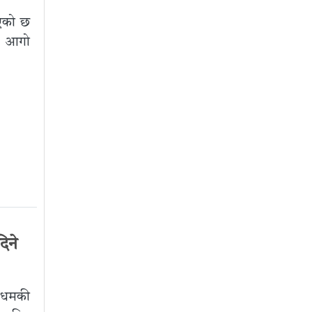
गएको छ
ण आगो
िने
े धमकी