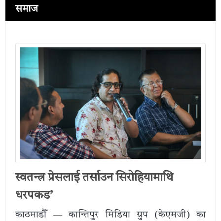
समाज
स्वतन्त्र प्रेसलाई तर्साउन सिरोहियामाथि
धरपकड’
काठमाडौँ — कान्तिपुर मिडिया ग्रुप (केएमजी) का