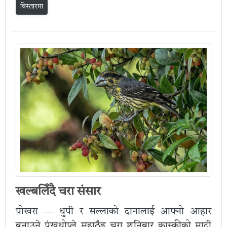
विस्तारमा
खल्बलिँदै चरा संसार
पोखरा — धुपी र सल्लाको दानालाई आफ्नो आहार
बनाउने पंखथोप्ले महाठुँड चरा शनिबार कास्कीको मादी