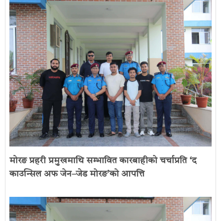
मोरङ प्रहरी प्रमुखमाथि सम्भावित कारबाहीको चर्चाप्रति ‘द
काउन्सिल अफ जेन–जेड मोरङ’को आपत्ति