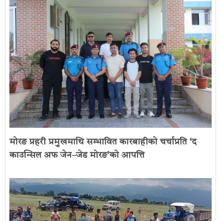
मोरङ प्रहरी प्रमुखमाथि सम्भावित कारबाहीको चर्चाप्रति ‘द
काउन्सिल अफ जेन–जेड मोरङ’को आपत्ति