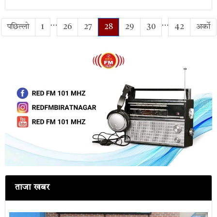
…
…
पछिल्लो
1
26
27
28
29
30
42
अर्को
ताजा खबर