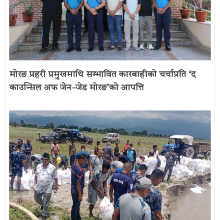
मोरङ प्रहरी प्रमुखमाथि सम्भावित कारबाहीको चर्चाप्रति ‘द
काउन्सिल अफ जेन–जेड मोरङ’को आपत्ति