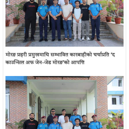
मोरङ प्रहरी प्रमुखमाथि सम्भावित कारबाहीको चर्चाप्रति ‘द
काउन्सिल अफ जेन–जेड मोरङ’को आपत्ति