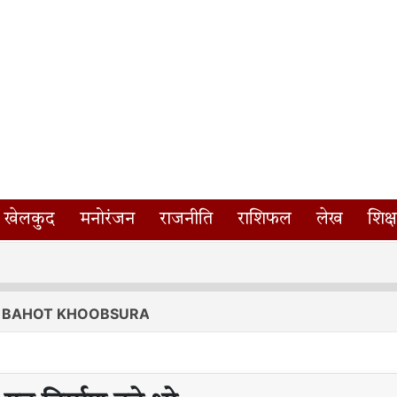
खेलकुद
मनोरंजन
राजनीति
राशिफल
लेख
शिक्ष