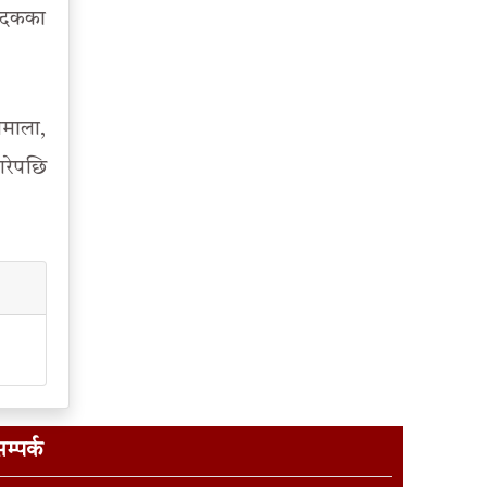
वादकका
तमाला,
गरेपछि
म्पर्क