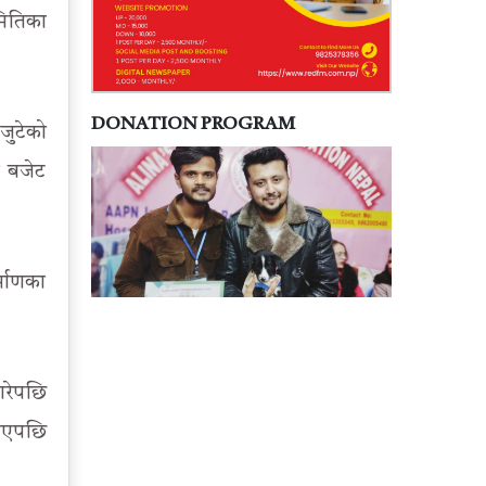
मितिका
DONATION PROGRAM
जुटेको
े बजेट
्माणका
गरेपछि
 भएपछि