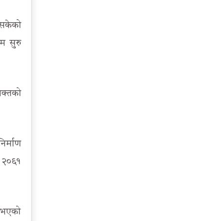
इसकेको
म सुरु
भक्तको
िर्माण
ं २०६१
न भएको