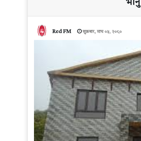
भानु
Red FM
शुक्रबार, माघ ०५, २०८०