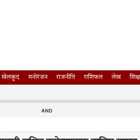
खेलकुद
मनोरंजन
राजनीति
राशिफल
लेख
शिक्ष