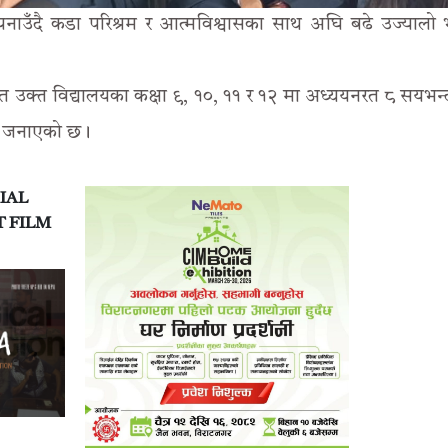
ैली अपनाउँदै कडा परिश्रम र आत्मविश्वासका साथ अघि बढे उज्यालो 
्ड प्राप्त उक्त विद्यालयका कक्षा ९, १०, ११ र १२ मा अध्ययनरत ८ सयभन
यले जनाएको छ।
IAL
T FILM