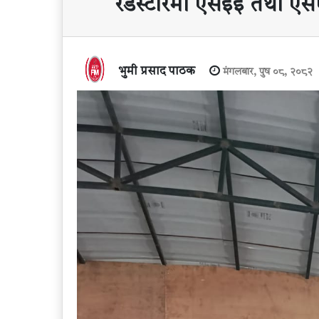
रेडस्टारमा एसईई तथा एसएल
भुमी प्रसाद पाठक
मंगलबार, पुष ०८, २०८२