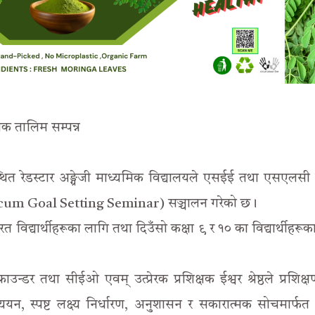
मक तालिम सम्पन्न
ित रेडस्टार अङ्ग्रेजी माध्यमिक विद्यालयले एसईई तथा एसएलसी प
Up cum Goal Setting Seminar) सञ्चालन गरेको छ।
विद्यार्थीहरूका लागि तथा दिउँसो कक्षा ९ र १० का विद्यार्थीहरूक
्डर तथा सीईओ एवम् उत्प्रेरक प्रशिक्षक ईश्वर श्रेष्ठले प्रशिक्ष
यन, स्पष्ट लक्ष्य निर्धारण, अनुशासन र सकारात्मक सोचमार्फत उत