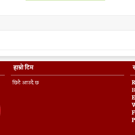
हाम्रो टिम
स
छिटै आउदै छ
R
B
E
W
F
P