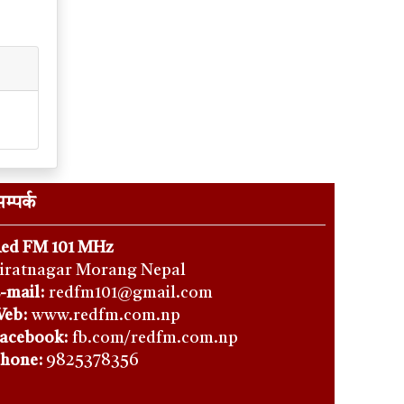
म्पर्क
ed FM 101 MHz
iratnagar Morang Nepal
-mail:
redfm101@gmail.com
eb:
www.redfm.com.np
acebook:
fb.com/redfm.com.np
hone
:
9825378356