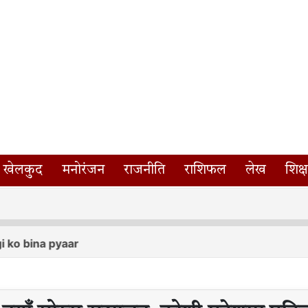
खेलकुद
मनोरंजन
राजनीति
राशिफल
लेख
शिक्ष