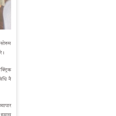
 सोरुम
रे।
्ट्रिक
िधि नै
्यापार
ा इमास