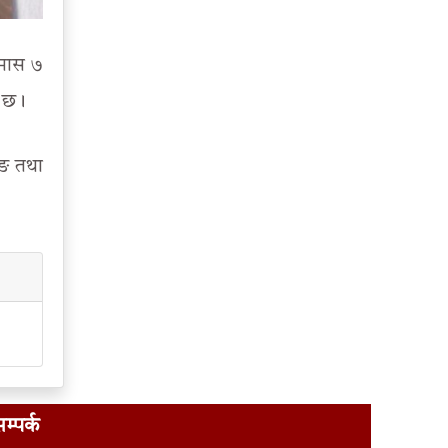
इमास ७
ो छ।
िङ तथा
म्पर्क