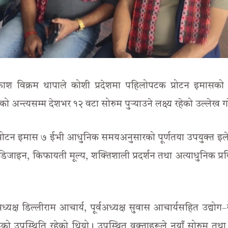
काश विक्रम थापाले कोशी प्रदेशमा पहिलोपटक प्रोटन इमासको
अन्त्यसम्म देशभर १२ वटा सोरुम पुर्‍याउने लक्ष्य रहेको उल्लेख ग
ले प्रोटन इमास ७ ईभी आधुनिक समयअनुसारको पूर्णतया उपयुक्त इलेक
िजाइन, किफायती मूल्य, शक्तिशाली प्रदर्शन तथा अत्याधुनिक प्रव
यक्ष डिल्लीराम आचार्य, पूर्वअध्यक्ष सुवास आचार्यसहित उद्योग–व
हरूको उपस्थिति रहेको थियो। उपस्थित वक्ताहरूले नयाँ सोरुम तथ