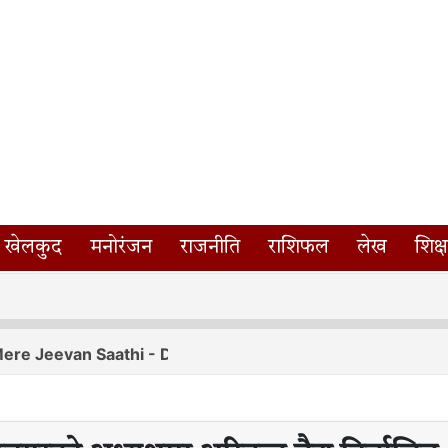
खेलकुद
मनोरंजन
राजनीति
राशिफल
लेख
शिक्ष