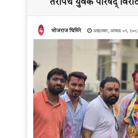
तेरापंथ युवक परिषद् विराट
भोजराज घिमिरे
आइतबार, आषाढ ०१, २०८