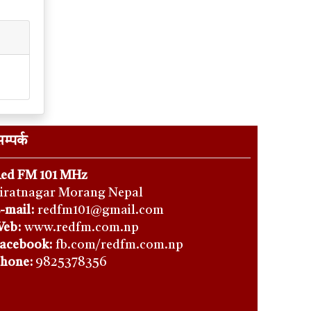
म्पर्क
ed FM 101 MHz
iratnagar Morang Nepal
-mail:
redfm101@gmail.com
eb:
www.redfm.com.np
acebook:
fb.com/redfm.com.np
hone
:
9825378356