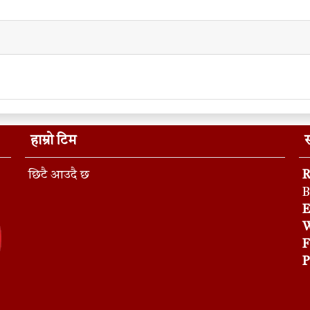
हाम्रो टिम
स
छिटै आउदै छ
R
B
E
W
F
P