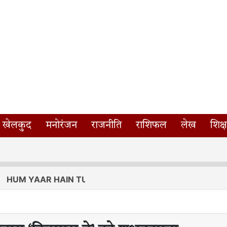
खेलकुद
मनोरंजन
राजनीति
राशिफल
लेख
शिक्ष