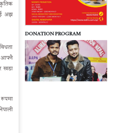
्कृतिक
लाई अझ
DONATION PROGRAM
िविधता
 आफ्नै
ार खडा
 रूपमा
नेपाली