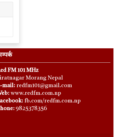
म्पर्क
ed FM 101 MHz
iratnagar Morang Nepal
-mail:
redfm101@gmail.com
eb:
www.redfm.com.np
acebook:
fb.com/redfm.com.np
hone
:
9825378356