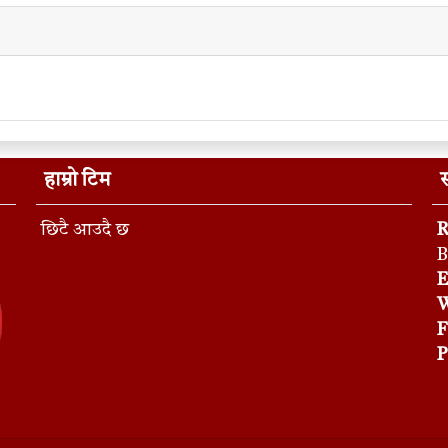
हाम्रो टिम
स
छिटै आउदै छ
R
B
E
W
F
P