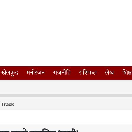
खेलकुद
मनोरंजन
राजनीति
राशिफल
लेख
शिक्ष