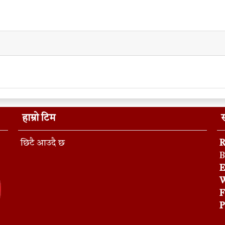
हाम्रो टिम
स
छिटै आउदै छ
R
B
E
W
F
P