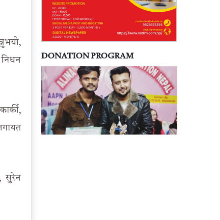
नुभयो,
DONATION PROGRAM
ो निधन
ार्की,
ललगायत
 सुरेन