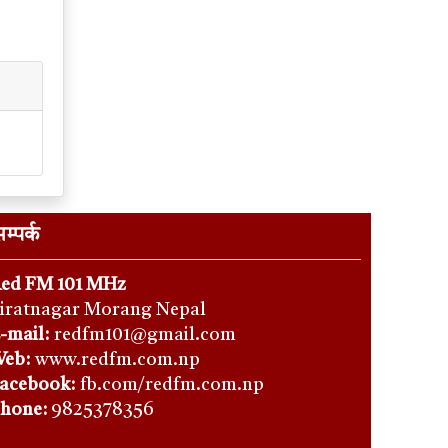
म्पर्क
ed FM 101 MHz
iratnagar Morang Nepal
-mail:
redfm101@gmail.com
eb:
www.redfm.com.np
acebook:
fb.com/redfm.com.np
hone
:
9825378356