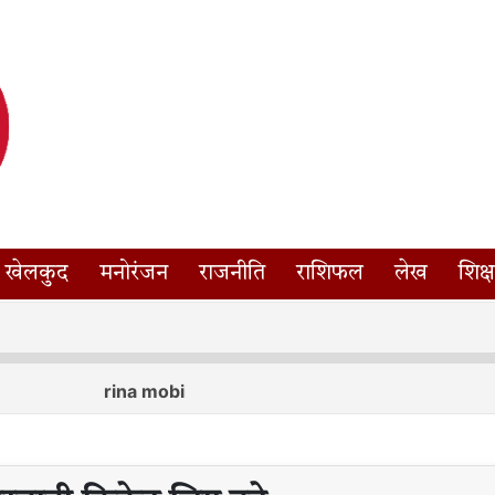
खेलकुद
मनोरंजन
राजनीति
राशिफल
लेख
शिक्ष