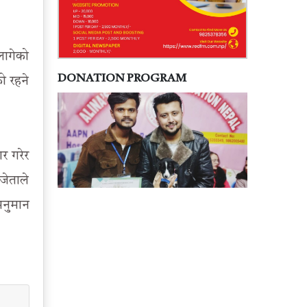
लागेको
DONATION PROGRAM
ो रहने
र गरेर
जेताले
अनुमान