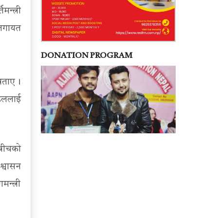
न्त्री
ललगायत
DONATION PROGRAM
बताए ।
्डललाई
तबीचको
श्वासन
न्त्री