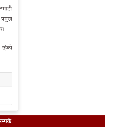
ठमाडौं
प्रमुख
ए ।
 रहेको
म्पर्क