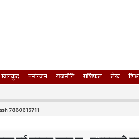
खेलकुद
मनोरंजन
राजनीति
राशिफल
लेख
शिक्ष